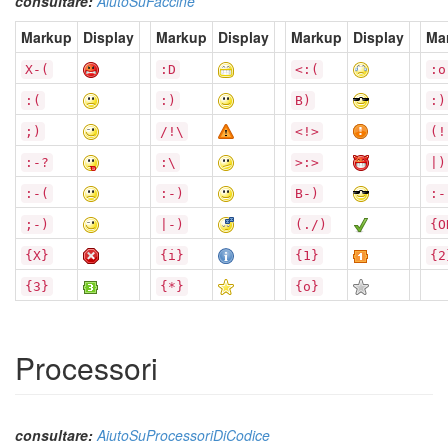
consultare:
AiutoSuFaccine
Markup
Display
Markup
Display
Markup
Display
Ma
X-(
:D
<:(
:o
:(
:)
B)
:)
;)
/!\
<!>
(!
:-?
:\
>:>
|)
:-(
:-)
B-)
:-
;-)
|-)
(./)
{O
{X}
{i}
{1}
{2
{3}
{*}
{o}
Processori
consultare:
AiutoSuProcessoriDiCodice