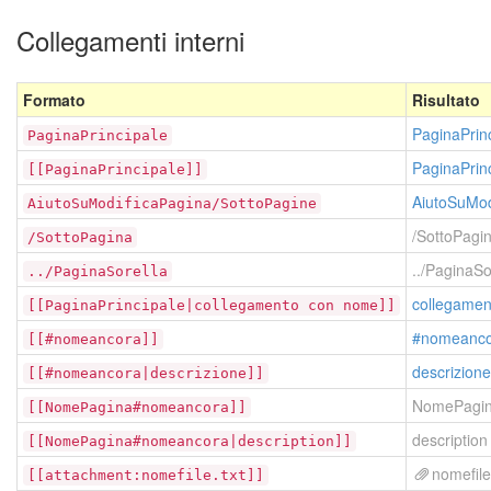
Collegamenti interni
Formato
Risultato
PaginaPrin
PaginaPrincipale
PaginaPrin
[[PaginaPrincipale]]
AiutoSuMod
AiutoSuModificaPagina/SottoPagine
/SottoPagi
/SottoPagina
../PaginaSo
../PaginaSorella
collegame
[[PaginaPrincipale|collegamento con nome]]
#nomeanco
[[#nomeancora]]
descrizione
[[#nomeancora|descrizione]]
NomePagi
[[NomePagina#nomeancora]]
description
[[NomePagina#nomeancora|description]]
nomefile
[[attachment:nomefile.txt]]