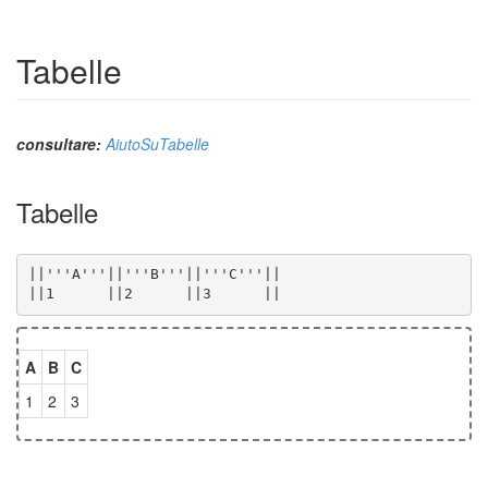
Tabelle
consultare:
AiutoSuTabelle
Tabelle
||1      ||2      ||3      ||
A
B
C
1
2
3