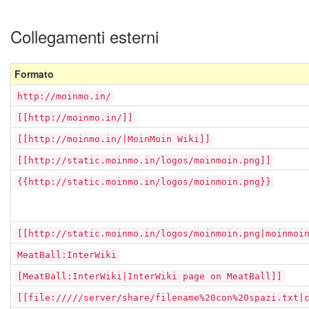
Collegamenti esterni
Formato
http://moinmo.in/
[[http://moinmo.in/]]
[[http://moinmo.in/|MoinMoin Wiki]]
[[http://static.moinmo.in/logos/moinmoin.png]]
{{http://static.moinmo.in/logos/moinmoin.png}}
[[http://static.moinmo.in/logos/moinmoin.png|moinmoi
MeatBall:InterWiki
[MeatBall:InterWiki|InterWiki page on MeatBall]]
[[file://///server/share/filename%20con%20spazi.txt|