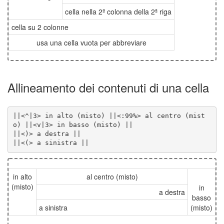
cella nella 2ª colonna della 2ª riga
cella su 2 colonne
usa una cella vuota per abbreviare
Allineamento dei contenuti di una cella
||<^|3> in alto (misto) ||<:99%> al centro (mist
||<(> a sinistra ||
in alto
al centro (misto)
(misto)
in
a destra
basso
a sinistra
(misto)