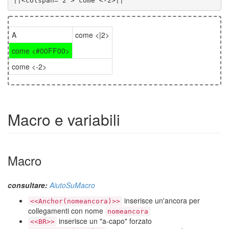
||<colspan="2"> come <-2>||
A
come <|2>
come <#00FF00>
come <-2>
Macro e variabili
Macro
consultare:
AiutoSuMacro
inserisce un'ancora per
<<Anchor(nomeancora)>>
collegamenti con nome
nomeancora
inserisce un "a-capo" forzato
<<BR>>