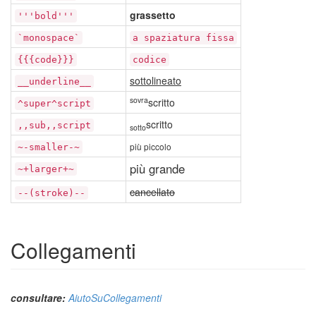
grassetto
'''bold'''
`monospace`
a spaziatura fissa
{{{code}}}
codice
sottolineato
__underline__
sovra
scritto
^super^script
scritto
,,sub,,script
sotto
più piccolo
~-smaller-~
più grande
~+larger+~
cancellato
--(stroke)--
Collegamenti
consultare:
AiutoSuCollegamenti