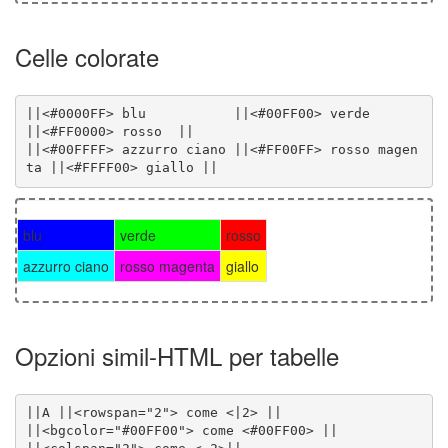
Celle colorate
||<#0000FF> blu           ||<#00FF00> verde         
||<#00FFFF> azzurro ciano ||<#FF00FF> rosso magen
ta ||<#FFFF00> giallo ||
blu
verde
rosso
azzurro ciano
rosso magenta
giallo
Opzioni simil-HTML per tabelle