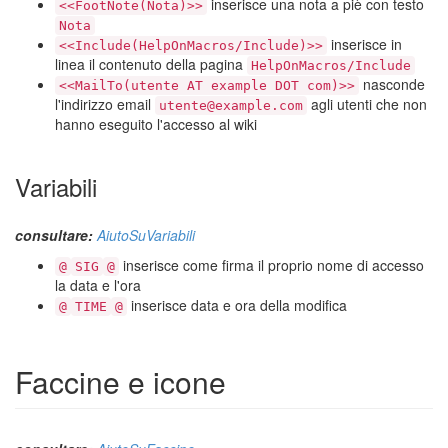
inserisce una nota a piè con testo
<<FootNote(Nota)>>
Nota
inserisce in
<<Include(HelpOnMacros/Include)>>
linea il contenuto della pagina
HelpOnMacros/Include
nasconde
<<MailTo(utente AT example DOT com)>>
l'indirizzo email
agli utenti che non
utente@example.com
hanno eseguito l'accesso al wiki
Variabili
consultare:
AiutoSuVariabili
inserisce come firma il proprio nome di accesso
@
SIG
@
la data e l'ora
inserisce data e ora della modifica
@
TIME
@
Faccine e icone