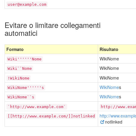
user@example.com
Evitare o limitare collegamenti
automatici
Formato
Risultato
Wiki
Nome
Wiki''''''Nome
Wiki
Nome
Wiki``Nome
WikiNome
!WikiNome
WikiNome
s
WikiNome''''''s
WikiNome
s
WikiNome``s
`http://www.example.com`
http://www.exa
http://www.exampl
[[http://www.example.com/]]notlinked
notlinked