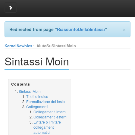
Toggle sidebar
×
Redirected from page "
RiassuntoDellaSintassi
"
KernelNewbies
:
AiutoSuSintassiMoin
Sintassi Moin
Contents
Sintassi Moin
Titoli e indice
Formattazione del testo
Collegamenti
Collegamenti interni
Collegamenti esterni
Evitare o limitare
collegamenti
automatici