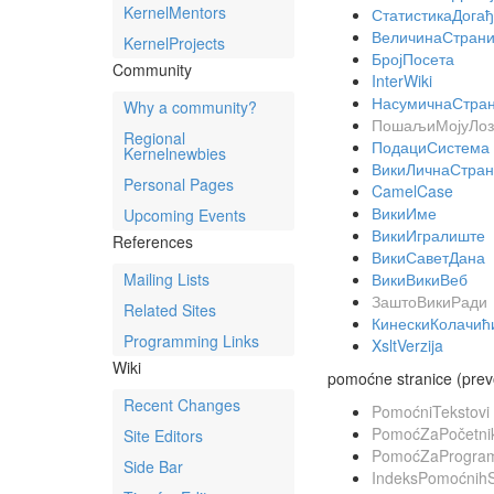
KernelMentors
СтатистикаДогађ
ВеличинаСтран
KernelProjects
БројПосета
Community
InterWiki
НасумичнаСтра
Why a community?
ПошаљиМојуЛоз
Regional
ПодациСистема
Kernelnewbies
ВикиЛичнаСтра
Personal Pages
CamelCase
ВикиИме
Upcoming Events
ВикиИгралиште
References
ВикиСаветДана
Mailing Lists
ВикиВикиВеб
ЗаштоВикиРади
Related Sites
КинескиКолачи
Programming Links
XsltVerzija
Wiki
pomoćne stranice (prevo
Recent Changes
PomoćniTekstovi
PomoćZaPočetni
Site Editors
PomoćZaProgra
Side Bar
IndeksPomoćnihS