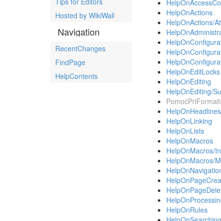
Tips for Editors
HelpOnAccessCon
HelpOnActions
Hosted by WikiWall
HelpOnActions/At
Navigation
HelpOnAdministra
HelpOnConfigura
RecentChanges
HelpOnConfigurat
HelpOnConfigurat
FindPage
HelpOnEditLocks
HelpContents
HelpOnEditing
HelpOnEditing/S
PomoćPriFormati
HelpOnHeadlines
HelpOnLinking
HelpOnLists
HelpOnMacros
HelpOnMacros/In
HelpOnMacros/M
HelpOnNavigatio
HelpOnPageCrea
HelpOnPageDelet
HelpOnProcessing
HelpOnRules
HelpOnSearchin