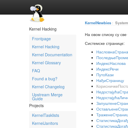
KernelNewbies
:
System
Kernel Hacking
На овом списку су све
Frontpage
Системске странице:
Kernel Hacking
НасловнаСтран
Kernel Documentation
ПоследњеПроме
Kernel Glossary
ИндексНаслова
ИндексРечи
FAQ
ПутоКази
Found a bug?
НађиСтраницу
КорисничкеПост
Kernel Changelog
НедостајућаСтр
Upstream Merge
НедостајућаЛич
Guide
ЗапуштенеСтра
Projects
ОстављенеСтра
ТраженеСтрани
KernelTasklists
СтатистикаДогађ
KernelJanitors
СтатистикаДогађ