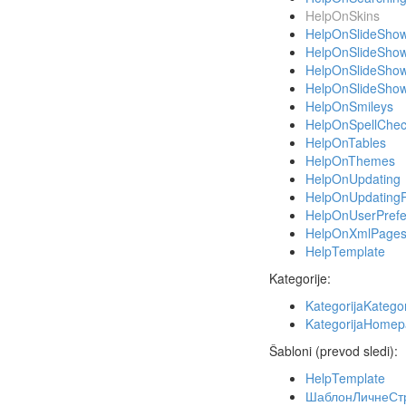
HelpOnSkins
HelpOnSlideSho
HelpOnSlideShows
HelpOnSlideShows
HelpOnSlideShows
HelpOnSmileys
HelpOnSpellChe
HelpOnTables
HelpOnThemes
HelpOnUpdating
HelpOnUpdating
HelpOnUserPrefe
HelpOnXmlPage
HelpTemplate
Kategorije:
KategorijaKategor
KategorijaHome
Šabloni (prevod sledi):
HelpTemplate
ШаблонЛичнеСт