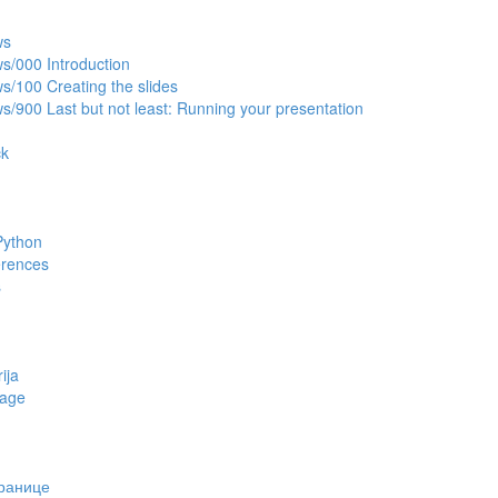
ws
/000 Introduction
/100 Creating the slides
/900 Last but not least: Running your presentation
ck
Python
rences
s
ija
page
ранице