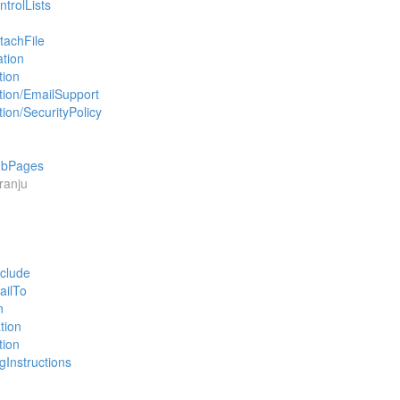
trolLists
tachFile
tion
tion
ion/EmailSupport
ion/SecurityPolicy
ubPages
ranju
clude
ailTo
n
tion
ion
Instructions
g