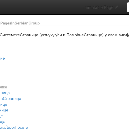
S
Immutable Page
PagesInSerbianGroup
 Системске
Странице (укључујући и Помоћне
Странице) у овом викиј
а
не
авке
аница
наСтраница
нице
нице
це
аја
аја/БројПосета