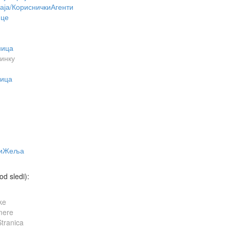
аја/КорисничкиАгенти
ице
ница
инку
ница
ћиЖеља
d sledi):
ke
mere
tranica